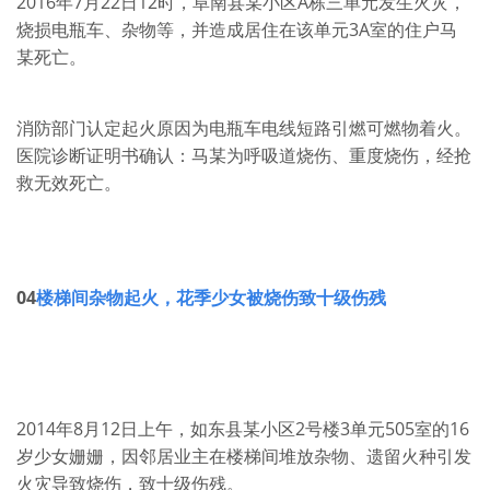
2016年7月22日12时，阜南县某小区A栋三单元发生火灾，
烧损电瓶车、杂物等，并造成居住在该单元3A室的住户马
某死亡。
消防部门认定起火原因为电瓶车电线短路引燃可燃物着火。
医院诊断证明书确认：马某为呼吸道烧伤、重度烧伤，经抢
救无效死亡。
04
楼梯间杂物起火，
花季少女被烧伤致十级伤残
2014年8月12日上午，如东县某小区2号楼3单元505室的16
岁少女姗姗，因邻居业主在楼梯间堆放杂物、遗留火种引发
火灾导致烧伤，致十级伤残。