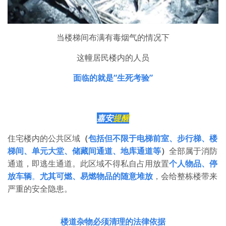
当楼梯间布满有毒烟气的情况下
这幢居民楼内的人员
面临的就是“生死考验”
嘉安
提醒
住宅楼内的公共区域
（
包括但不限于电梯前室、步行梯、楼
梯间、单元大堂、储藏间通道、地库通道等
）
全部属于消防
通道，即逃生通道。此区域不得私自占用放置
个人物品、停
放车辆
。
尤其可燃、易燃物品的随意堆放
，会给整栋楼带来
严重的安全隐患。
楼道杂物必须清理的法律依据