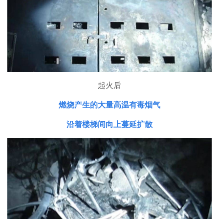
起火后
燃烧产生的大量高温有毒烟气
沿着楼梯间向上蔓延扩散