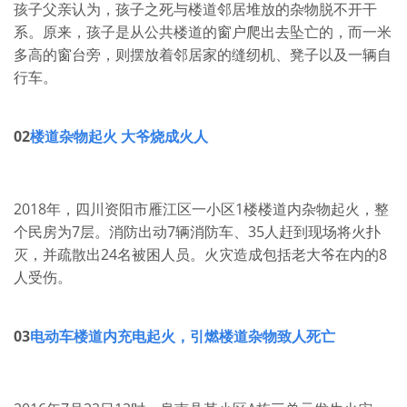
孩子父亲认为，孩子之死与楼道邻居堆放的杂物脱不开干
系。原来，孩子是从公共楼道的窗户爬出去坠亡的，而一米
多高的窗台旁，则摆放着邻居家的缝纫机、凳子以及一辆自
行车。
02
楼道杂物起火 大爷烧成火人
2018年，四川资阳市雁江区一小区1楼楼道内杂物起火，整
个民房为7层。消防出动7辆消防车、35人赶到现场将火扑
灭，并疏散出24名被困人员。火灾造成包括老大爷在内的8
人受伤。
03
电动车楼道内充电起火，
引燃楼道杂物致人死亡