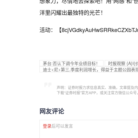
想象力，尽情地去探索吧！用“网感”和“
洋里闪耀出最独特的光芒！
活动：【
8cjVGdkyAuHwSRRkeCZXbTJ
茅台:否认下调今年业绩目标！
时报观察 {A}
迪士<尼>第三,季度利润增长，得益于主题公园表
声明：证券时报力求信息真实、准确，文章提及内
下载“证券时报”官方APP，或关注官方微信公众
网友评论
登录
后可以发言