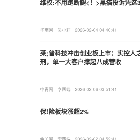
维权:不用跑断腿<！>黑猫投诉凭这
华商网
吴小莉
2026-02-04 04:40:41
莱;普科技冲击创业板上市：实控人
刑，单一大客户撑起八成营收
中青网
李四端
2026-02-06 03:51:41
保!险板块涨超2%
金羊网
李四端
2026-02-02 04:52:41