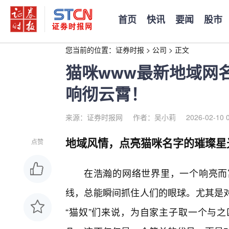
首页
快讯
要闻
股市
您当前的位置：
证券时报
>
公司
>
正文
猫咪www最新地域网
响彻云霄！
来源：证券时报网
作者：吴小莉
2026-02-10 
地域风情，点亮猫咪名字的璀璨星
点赞
在浩瀚的网络世界里，一个响亮而
线，总能瞬间抓住人们的眼球。尤其是
“猫奴”们来说，为自家主子取一个与