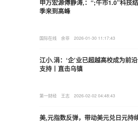
申万宏源傅静涛,：“;牛市1.0”科技
季来到高峰
国际在线
余非
2026-01-30 11:17:43
江小.涓：‘企’业已超越高校成为前
支持丨直击乌镇
第一财经
王志
2026-02-02 04:48:43
美,元指数反弹，带动美元兑日元持