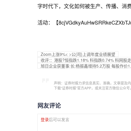
字时代下，文化如何被生产、传播、消费
活动：【
8cjVGdkyAuHwSRRkeCZXbTJ
Zoom上涨9%< >公{司}上调年度业绩展望
收评:：港股?恒指跌1.18% 科指跌0.74% 科网
旭日企业获董事:长:杨振鑫增持5.2万股 每股作价1.
声明：证券时报力求信息真实、准确，文章提及内
下载“证券时报”官方APP，或关注官方微信公众
网友评论
登录
后可以发言